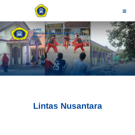
A-MBS
Al-Manaar Muhammadiyah Boarding
School
Lintas Nusantara